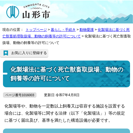
現在の位置：
トップページ
>
暮らし・手続き
>
動物愛護
>
化製場法に基づく死
亡獣畜処理取扱場、動物の飼養等の許可について
> 化製場法に基づく死亡獣畜取
扱場、動物の飼養等の許可について
お気に入りに登録する
化製場法に基づく死亡獣畜取扱場、動物の
飼養等の許可について
更新日 令和7年4月8日
ページ番号1016003
化製場等や、動物を一定数以上飼養又は収容する施設を設置する
場合には、化製場等に関する法律（以下「化製場法」）等の規定
に基づく届出及び、基準を満たした構造設備が必要です。