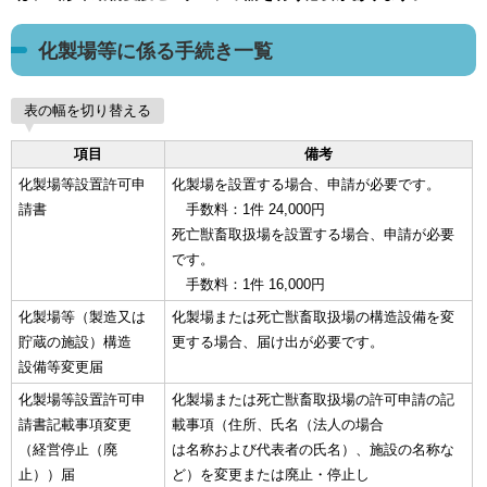
化製場等に係る手続き一覧
表の幅を切り替える
項目
備考
化製場等設置許可申
化製場を設置する場合、申請が必要です。
請書
手数料：1件 24,000円
死亡獣畜取扱場を設置する場合、申請が必要
です。
手数料：1件 16,000円
化製場等（製造又は
化製場または死亡獣畜取扱場の構造設備を変
貯蔵の施設）構造
更する場合、届け出が必要です。
設備等変更届
化製場等設置許可申
化製場または死亡獣畜取扱場の許可申請の記
請書記載事項変更
載事項（住所、氏名（法人の場合
（経営停止（廃
は名称および代表者の氏名）、施設の名称な
止））届
ど）を変更または廃止・停止し