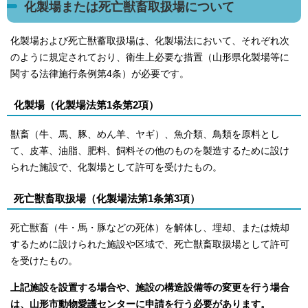
化製場または死亡獣畜取扱場について
化製場および死亡獣蓄取扱場は、化製場法において、それぞれ次
のように規定されており、衛生上必要な措置（山形県化製場等に
関する法律施行条例第4条）が必要です。
化製場（化製場法第1条第2項）
獣畜（牛、馬、豚、めん羊、ヤギ）、魚介類、鳥類を原料とし
て、皮革、油脂、肥料、飼料その他のものを製造するために設け
られた施設で、化製場として許可を受けたもの。
死亡獣畜取扱場（化製場法第1条第3項）
死亡獣畜（牛・馬・豚などの死体）を解体し、埋却、または焼却
するために設けられた施設や区域で、死亡獣畜取扱場として許可
を受けたもの。
上記施設を設置する場合や、施設の構造設備等の変更を行う場合
は、山形市動物愛護センターに申請を行う必要があります。