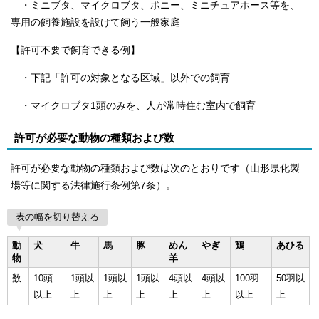
・ミニブタ、マイクロブタ、ポニー、ミニチュアホース等を、
専用の飼養施設を設けて飼う一般家庭
【許可不要で飼育できる例】
・下記「許可の対象となる区域」以外での飼育
・マイクロブタ1頭のみを、人が常時住む室内で飼育
許可が必要な動物の種類および数
許可が必要な動物の種類および数は次のとおりです（山形県化製
場等に関する法律施行条例第7条）。
表の幅を切り替える
動
犬
牛
馬
豚
めん
やぎ
鶏
あひる
物
羊
数
10頭
1頭以
1頭以
1頭以
4頭以
4頭以
100羽
50羽以
以上
上
上
上
上
上
以上
上