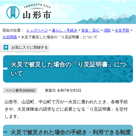
現在の位置：
トップページ
>
暮らし・手続き
>
安全・安心
>
消防
>
火災予防
>
火災関係
> 火災で被災した場合の「り災証明書」について
お気に入りに登録する
火災で被災した場合の「り災証明書」につ
いて
更新日 令和7年3月5日
ページ番号1006262
山形市、山辺町、中山町で万が一火災に遭われたとき、各種手続
きや、火災保険金の請求などに必要となる「り災証明書」を交付
します。
火災で被災された場合の手続き・利用できる制度