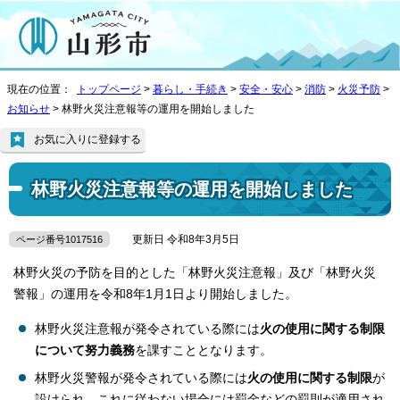
現在の位置：
トップページ
>
暮らし・手続き
>
安全・安心
>
消防
>
火災予防
>
お知らせ
> 林野火災注意報等の運用を開始しました
お気に入りに登録する
林野火災注意報等の運用を開始しました
更新日 令和8年3月5日
ページ番号1017516
林野火災の予防を目的とした「林野火災注意報」及び「林野火災
警報」の運用を令和8年1月1日より開始しました。
林野火災注意報が発令されている際には
火の使用に関する制限
について努力義務
を課すこととなります。
林野火災警報が発令されている際には
火の使用に関する制限
が
設けられ、これに従わない場合には罰金などの罰則が適用され