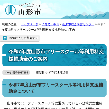
現在の位置：
トップページ
>
子育て・教育
>
山形市総合学習センター
> 令和7
年度山形市フリースクール等利用料支援補助金のご案内
お気に入りに登録する
令和7年度山形市フリースクール等利用料支
援補助金のご案内
更新日 令和7年11月13日
ページ番号1017185
令和7年度山形市フリースクール等利用料支援補
助金について
山形市では、フリースクール等に通所している不登校児童生徒