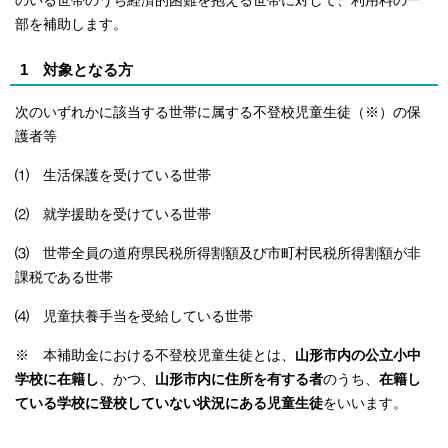
のいる世帯のうち経済的困難を抱える世帯に対して、利用料の一
部を補助します。
1 対象となる方
次のいずれかに該当する世帯に属する不登校児童生徒（※）の保
護者等
⑴ 生活保護を受けている世帯
⑵ 就学援助を受けている世帯
⑶ 世帯全員の道府県民税所得割額及び市町村民税所得割額が非
課税である世帯
⑷ 児童扶養手当を受給している世帯
※ 本補助金における不登校児童生徒とは、
山形市内の公立小中
学校に在籍し
、かつ、
山形市内に住所を有する者
のうち、
在籍し
ている学校に登校していない状況にある児童生徒
をいいます。