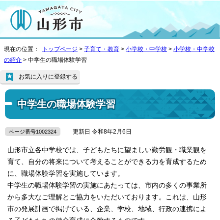
現在の位置：
トップページ
>
子育て・教育
>
小学校・中学校
>
小学校・中学校
の紹介
> 中学生の職場体験学習
お気に入りに登録する
中学生の職場体験学習
更新日 令和8年2月6日
ページ番号1002324
山形市立各中学校では、子どもたちに望ましい勤労観・職業観を
育て、自分の将来について考えることができる力を育成するため
に、職場体験学習を実施しています。
中学生の職場体験学習の実施にあたっては、市内の多くの事業所
から多大なご理解とご協力をいただいております。これは、山形
市の発展計画で掲げている、企業、学校、地域、行政の連携によ