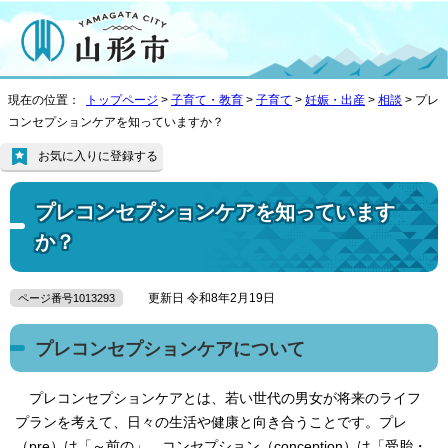
現在の位置：
トップページ
>
子育て・教育
>
子育て
>
妊娠・出産
>
相談
> プレ
コンセプションケアを知っていますか？
お気に入りに登録する
プレコンセプションケアを知っています
か？
更新日 令和8年2月19日
ページ番号1013293
プレコンセプションケアについて
プレコンセプションケアとは、若い世代の男女が将来のライフ
プランを考えて、日々の生活や健康と向き合うことです。プレ
（pre）は「～前の」、コンセプション（conception）は「受胎・