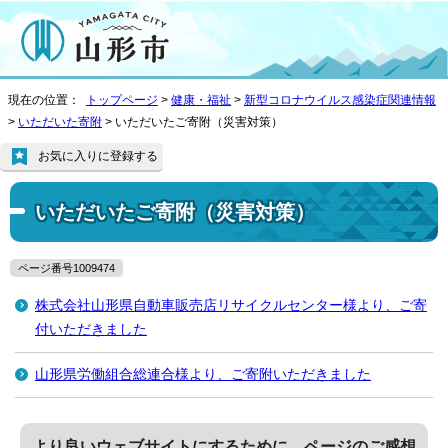
現在の位置：
トップページ
>
健康・福祉
>
新型コロナウイルス感染症関連情報
>
いただいた寄附
> いただいたご寄附（災害対策）
お気に入りに登録する
いただいたご寄附（災害対策）
ページ番号1009474
株式会社山形県自動車販売店リサイクルセンター様より、ご寄
付いただきました
山形県労働組合総連合様より、ご寄附いただきました
より良いウェブサイトにするために、ページのご感想