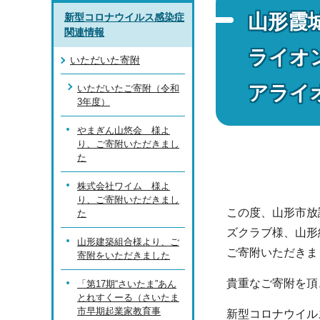
山形霞
新型コロナウイルス感染症
関連情報
ライオ
いただいた寄附
アライ
いただいたご寄附（令和
3年度）
やまぎん山悠会 様よ
り、ご寄附いただきまし
た
株式会社ワイム 様よ
り、ご寄附いただきまし
この度、山形市放
た
ズクラブ様、山形
山形建築組合様より、ご
ご寄附いただきま
寄附をいただきました
貴重なご寄附を頂
「第17期“さいたま”あん
とれすくーる（さいたま
市早期起業家教育事
新型コロナウイル