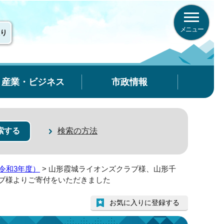
メニュー
り
産業・ビジネス
市政情報
検索の方法
令和3年度）
> 山形霞城ライオンズクラブ様、山形千
ブ様よりご寄付をいただきました
お気に入りに登録する