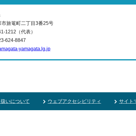
課
山形市旅篭町二丁目3番25号
641-1212（代表）
624-8847
amagata-yamagata.lg.jp
り扱いについて
ウェブアクセシビリティ
サイト