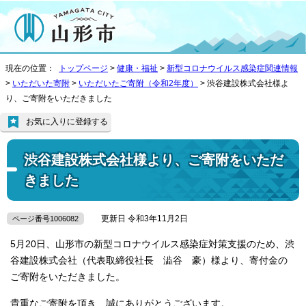
現在の位置：
トップページ
>
健康・福祉
>
新型コロナウイルス感染症関連情報
>
いただいた寄附
>
いただいたご寄附（令和2年度）
> 渋谷建設株式会社様よ
り、ご寄附をいただきました
お気に入りに登録する
渋谷建設株式会社様より、ご寄附をいただ
きました
更新日 令和3年11月2日
ページ番号1006082
5月20日、山形市の新型コロナウイルス感染症対策支援のため、渋
谷建設株式会社（代表取締役社長 澁谷 豪）様より、寄付金の
ご寄附をいただきました。
貴重なご寄附を頂き、誠にありがとうございます。