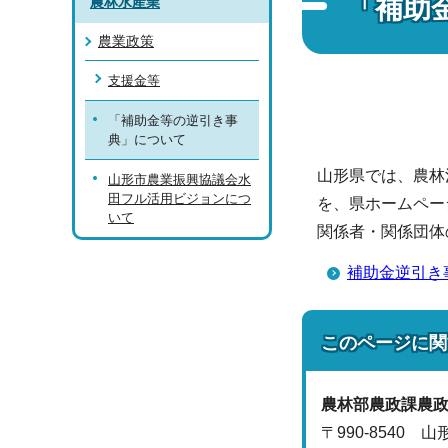
「補助
農林水産業
農業政策
支援金等
「補助金等の逆引き事
典」について
山形県では、農林
山形市農業振興協議会水
田フル活用ビジョンにつ
を、県ホームペー
いて
関係者・関係団体
補助金逆引き
このページに関
農林部
農政課
農
〒990-8540 