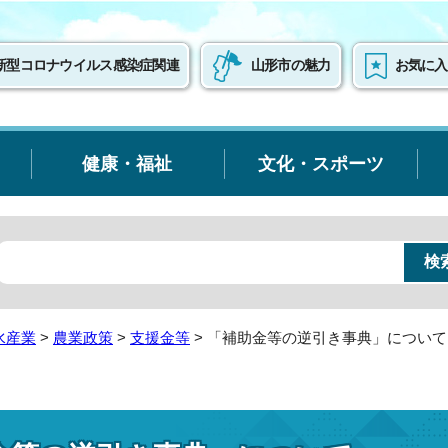
新型コロナウイルス感染症関連
山形市の魅力
お気に入
健康・福祉
文化・スポーツ
水産業
>
農業政策
>
支援金等
> 「補助金等の逆引き事典」について