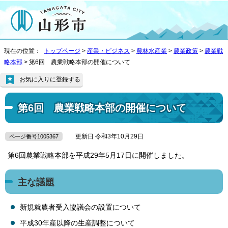
現在の位置：
トップページ
>
産業・ビジネス
>
農林水産業
>
農業政策
>
農業戦
略本部
> 第6回 農業戦略本部の開催について
お気に入りに登録する
第6回 農業戦略本部の開催について
更新日 令和3年10月29日
ページ番号1005367
第6回農業戦略本部を平成29年5月17日に開催しました。
主な議題
新規就農者受入協議会の設置について
平成30年産以降の生産調整について