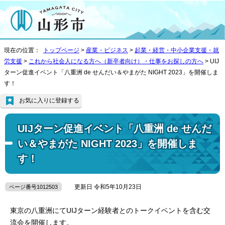
現在の位置：
トップページ
>
産業・ビジネス
>
起業・経営・中小企業支援・就
労支援
>
これから社会人になる方へ（新卒者向け）・仕事をお探しの方へ
> UIJ
ターン促進イベント「八重洲 de せんだい＆やまがた NIGHT 2023」を開催しま
す！
お気に入りに登録する
UIJターン促進イベント「八重洲 de せんだ
い＆やまがた NIGHT 2023」を開催しま
す！
更新日 令和5年10月23日
ページ番号1012503
東京の八重洲にてUIJターン経験者とのトークイベントを含む交
流会を開催します。