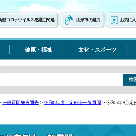
新型コロナウイルス感染症関連
山形市の魅力
お気に入
健康・福祉
文化・スポーツ
>
一般質問発言通告
>
令和5年度 定例会一般質問
> 令和5年9月