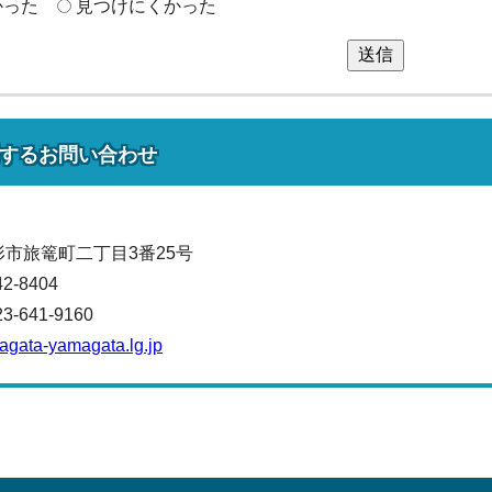
かった
見つけにくかった
送信
する
お問い合わせ
山形市旅篭町二丁目3番25号
42-8404
641-9160
magata-yamagata.lg.jp