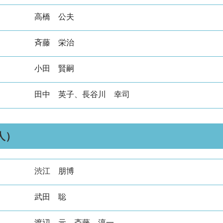
高橋 公夫
斉藤 栄治
小田 賢嗣
田中 英子、長谷川 幸司
人）
渋江 朋博
武田 聡
渡辺 元、斎藤 淳一