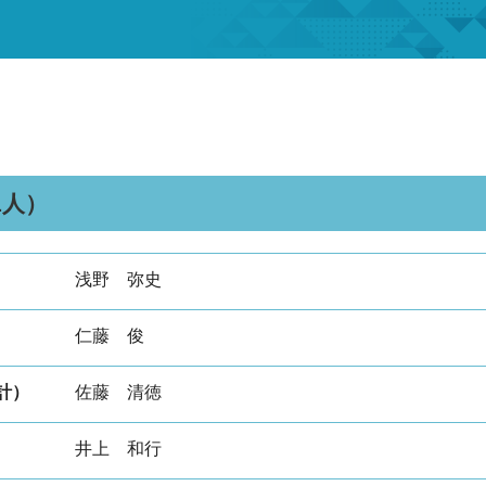
1人）
浅野 弥史
仁藤 俊
計）
佐藤 清徳
井上 和行