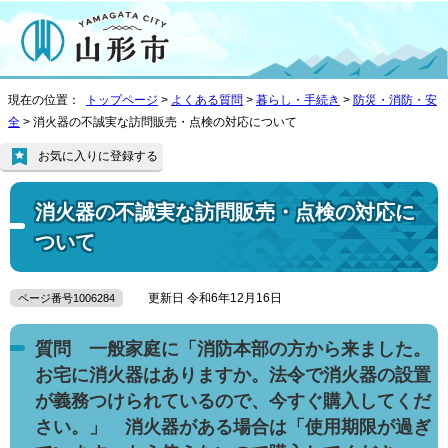
現在の位置：
トップページ
>
よくある質問
>
暮らし・手続き
>
防災・消防・安
全
> 消火器の不誠実な訪問販売・点検の対応について
お気に入りに登録する
消火器の不誠実な訪問販売・点検の対応に
ついて
更新日 令和6年12月16日
ページ番号1006284
質問 一般家庭に「消防本部の方から来ました。
お宅に消火器はありますか。法令で消火器の設置
が義務つけられているので、今すぐ購入してくだ
さい。」 消火器がある場合は「使用期限が過ぎ