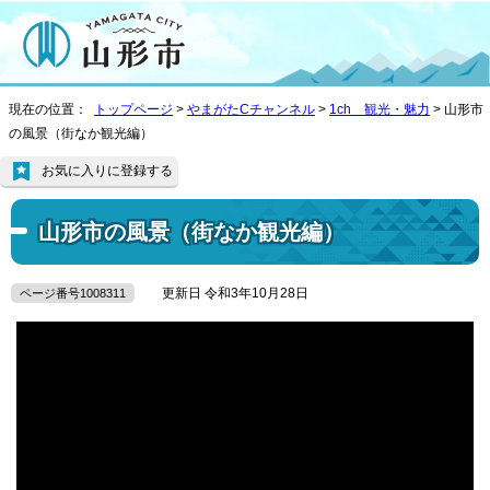
現在の位置：
トップページ
>
やまがたCチャンネル
>
1ch 観光・魅力
> 山形市
の風景（街なか観光編）
お気に入りに登録する
山形市の風景（街なか観光編）
更新日 令和3年10月28日
ページ番号1008311