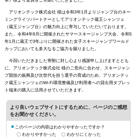
幸）様より金員をご寄贈いただきました。
アリオンテック株式会社 様は令和3年1月よりジャンプ台のネー
ミングライツパートナーとしてアリオンテック蔵王シャンツェ
（蔵王ジャンプ台）の魅力向上に寄与していただいております。
また、令和4年8月に開催されたサマースキージャンプ大会、令和5
年1月に蔵王で3年ぶりに開催された女子スキージャンプワールド
カップにおいても多大なるご協力を賜りました。
今回いただきました寄附に対し心より感謝申し上げますととも
に、アリオンテック株式会社 様のご意向に合わせ、スキージャン
プ競技の振興及び次世代を担う選手の育成のため、アリオンテッ
ク蔵王シャンツェのWi-Fi環境整備及び利用者への貸出用タブレッ
ト端末の購入に活用させていただきます。
より良いウェブサイトにするために、ページのご感想
をお聞かせください。
このページの内容はわかりやすかったですか？
わかりやすかった
わかりにくかった