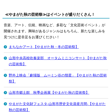
≪やまがた秋の芸術祭≫はイベントが盛りだくさん！
音楽、アート、伝統、映画など、多彩な「文化芸術イベント」が
開催されます。興味があるジャンルはもちろん、新たな楽しみを
見つけに是非足をお運びください！
まちなかアート【やまがた秋・冬の芸術祭】
山形中央高校吹奏楽部 オータムミニコンサート【やまがた秋
の芸術祭】
野外上映会「劇場版 ムーミン谷の彗星」【やまがた秋の芸術
祭】
山形市郷土館 秋季企画展【やまがた秋の芸術祭】
やまがた文化財フェスタ-山形市歴史文化資産月間-【やまがた
秋の芸術祭】