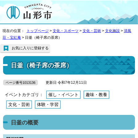
現在の位置：
トップページ
>
文化・スポーツ
>
文化・芸術
>
文化施設
>
清風
荘・宝紅庵
> 日釜（椅子席の茶席）
お気に入りに登録する
日釜（椅子席の茶席）
更新日 令和7年12月11日
ページ番号1013136
イベントカテゴリ：
催し・イベント
趣味・教養
文化・芸術
体験・学習
日釜の概要