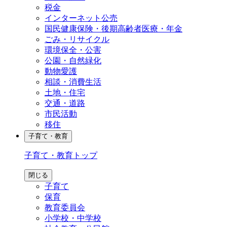
税金
インターネット公売
国民健康保険・後期高齢者医療・年金
ごみ・リサイクル
環境保全・公害
公園・自然緑化
動物愛護
相談・消費生活
土地・住宅
交通・道路
市民活動
移住
子育て・教育
子育て・教育
トップ
閉じる
子育て
保育
教育委員会
小学校・中学校