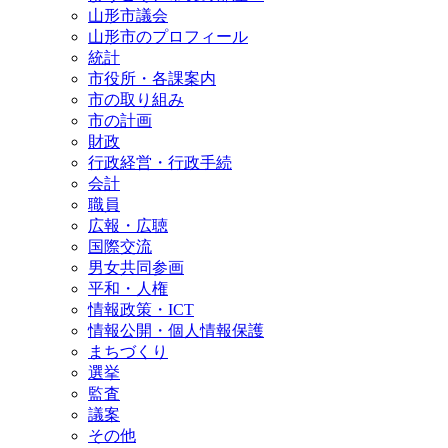
山形市議会
山形市のプロフィール
統計
市役所・各課案内
市の取り組み
市の計画
財政
行政経営・行政手続
会計
職員
広報・広聴
国際交流
男女共同参画
平和・人権
情報政策・ICT
情報公開・個人情報保護
まちづくり
選挙
監査
議案
その他